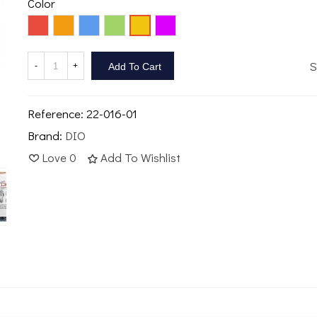
Color
Rojo
Naranja
Azul
Verde
Lila
Amarillo
S
-
+
Add To Cart
Reference:
22-016-01
Brand:
DIO
Love
0
Add To Wishlist