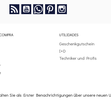
Rss
YouTube
Google +
Pinterest
Instagram
 COMPRA
UTILIDADES
Geschenkgutschein
I+D
Techniker und Profis
r
e
halten Sie als Erster Benachrichtigungen über unsere neue