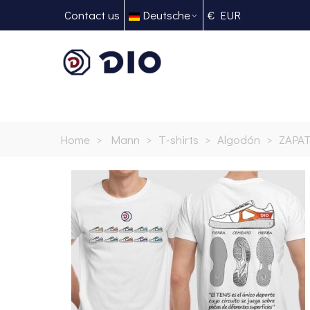
Contact us
Deutsche
€ EUR
Home
>
Mann
>
T-shirts
>
Algodón
>
ZAPAT