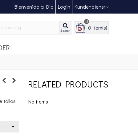
Bienvenido a Dio
Login
Kundendienst
0
Cart
0
item(s)
Search
DER
RELATED PRODUCTS
 tallas
No items