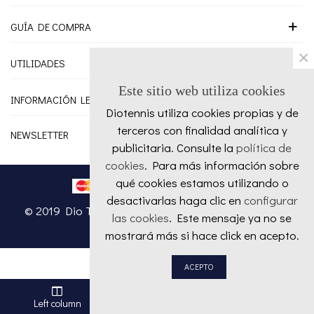
GUÍA DE COMPRA
×
UTILIDADES
Este sitio web utiliza cookies
INFORMACIÓN LEGAL
Diotennis utiliza cookies propias y de
terceros con finalidad analítica y
NEWSLETTER
publicitaria. Consulte la
política de
cookies
. Para más información sobre
qué cookies estamos utilizando o
desactivarlas haga clic en
configurar
© 2019 Dio Tennis Powered by Doctores Web ™. All
las cookies
. Este mensaje ya no se
Rights Reserved
mostrará más si hace click en acepto.
ACEPTO
Left column
Favoritos
Top