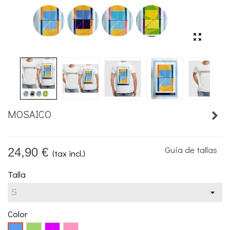
MOSAICO
Guía de tallas
24,90 €
(tax incl.)
Talla
Color
Verde
Lila
Coral
Azul