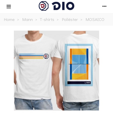
Home
>
Mann
>
T-shirts
>
Poliéster
>
MOSAICO