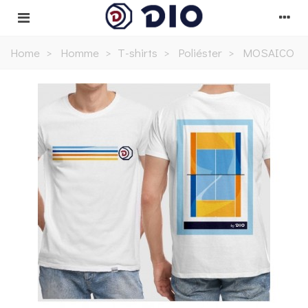
Home
>
Homme
>
T-shirts
>
Poliéster
>
MOSAICO