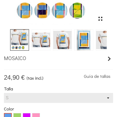
MOSAICO
Guía de tallas
24,90 €
(tax incl.)
Talla
Color
Verde
Lila
Coral
Azul