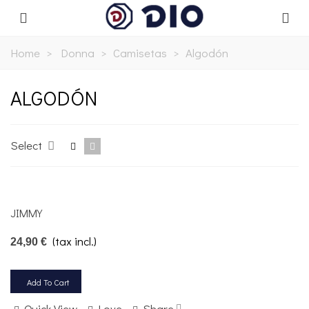
Home
>
Donna
>
Camisetas
>
Algodón
ALGODÓN
Select
JIMMY
(tax incl.)
24,90 €
Add To Cart
Quick View
Love
Share