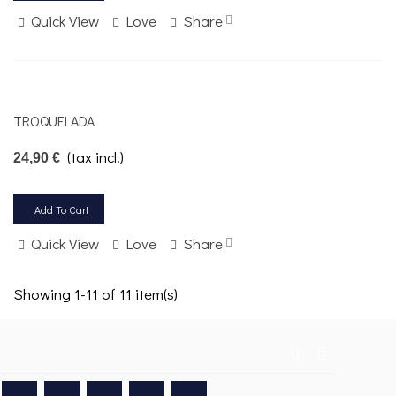
Quick View
Love
Share
TROQUELADA
(tax incl.)
24,90 €
Add To Cart
Quick View
Love
Share
Showing 1-11 of 11 item(s)
Rss
YouTube
Google +
Pinterest
Instagram