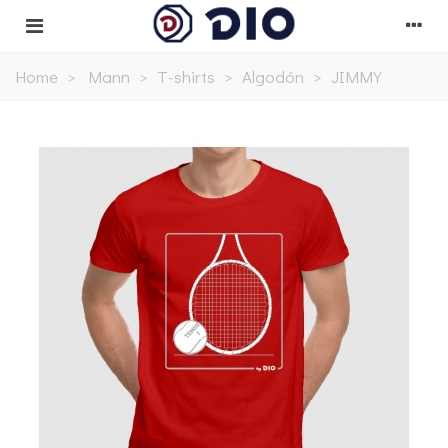
Home
>
Mann
>
T-shirts
>
Algodón
>
JIMMY