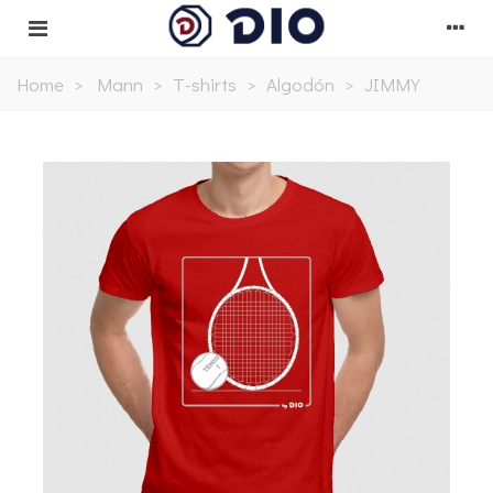
Home
>
Mann
>
T-shirts
>
Algodón
>
JIMMY