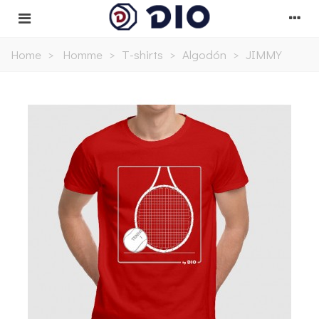
Home
>
Homme
>
T-shirts
>
Algodón
>
JIMMY