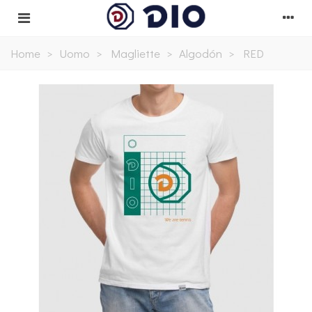
Home
>
Uomo
>
Magliette
>
Algodón
>
RED