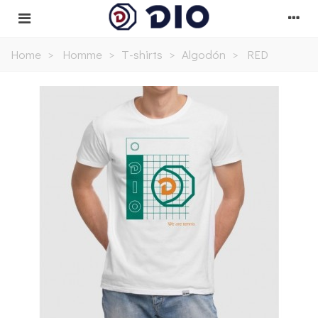
Home
>
Homme
>
T-shirts
>
Algodón
>
RED