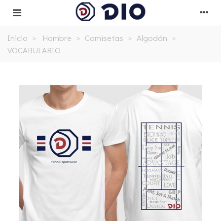
Inicio
>
Hombre
>
Camisetas
>
Algodón
>
VOCABULARIO