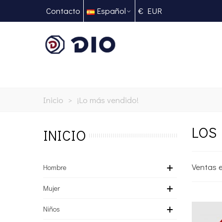
Contacto
Español
€ EUR
Inicio
>
¡Lo más vendido!
LOS
INICIO
Ventas 
Hombre
Mujer
Niños