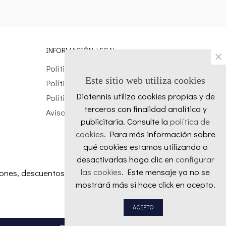
INFORMACIÓN LEGAL
×
Política de envío
Este sitio web utiliza cookies
Política de cookies
Diotennis utiliza cookies propias y de
Política de privacidad
terceros con finalidad analítica y
Aviso legal
publicitaria. Consulte la
política de
cookies
. Para más información sobre
qué cookies estamos utilizando o
desactivarlas haga clic en
configurar
las cookies
. Este mensaje ya no se
iones, descuentos y ofertas especiales.
mostrará más si hace click en acepto.
Favoritos
ACEPTO