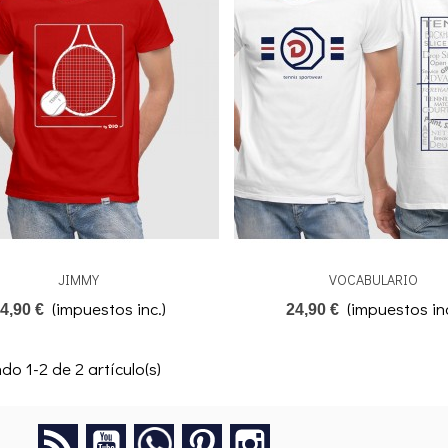
JIMMY
VOCABULARIO
 La Compra
Añadir A La Compra
(impuestos inc.)
(impuestos inc
4,90 €
24,90 €
o 1-2 de 2 artículo(s)
Rss
YouTube
Google+
Pinterest
Instagram