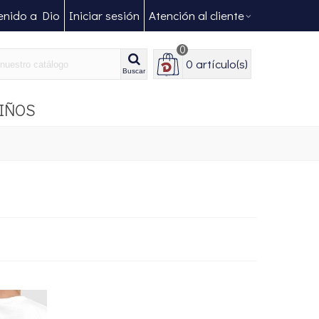
enido a Dio
Iniciar sesión
Atención al cliente
0
Bolsa
0
artículo(s)
Buscar
IÑOS