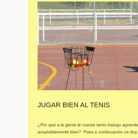
JUGAR BIEN AL TENIS
¿Por qué a la gente le cuesta tanto trabajo aprend
aceptablemente bien? Pues a continuación os doy m