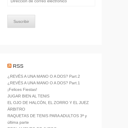
de
correo
electrónico
Suscribir
RSS
¿REVÉS A UNA MANO O A DOS? Part.2
¿REVÉS A UNA MANO O A DOS? Part.1
¡Felices Fiestas!
JUGAR BIEN AL TENIS
EL OJO DE HALCÓN, EL ZORRO Y EL JUEZ
ÁRBITRO
RAQUETAS DE TENIS PARA ADULTOS 3ª y
última parte