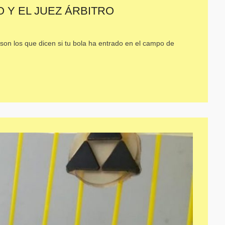
O Y EL JUEZ ÁRBITRO
on los que dicen si tu bola ha entrado en el campo de