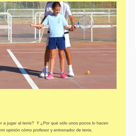
er a jugar al tenis? Y ¿Por qué sólo unos pocos lo hacen
i opinión cómo profesor y entrenador de tenis.